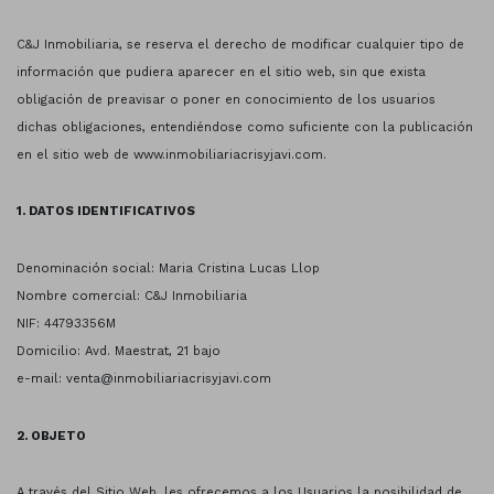
C&J Inmobiliaria, se reserva el derecho de modificar cualquier tipo de
información que pudiera aparecer en el sitio web, sin que exista
obligación de preavisar o poner en conocimiento de los usuarios
dichas obligaciones, entendiéndose como suficiente con la publicación
en el sitio web de www.inmobiliariacrisyjavi.com.
1. DATOS IDENTIFICATIVOS
Denominación social: Maria Cristina Lucas Llop
Nombre comercial: C&J Inmobiliaria
NIF: 44793356M
Domicilio: Avd. Maestrat, 21 bajo
e-mail: venta@inmobiliariacrisyjavi.com
2. OBJETO
A través del Sitio Web, les ofrecemos a los Usuarios la posibilidad de